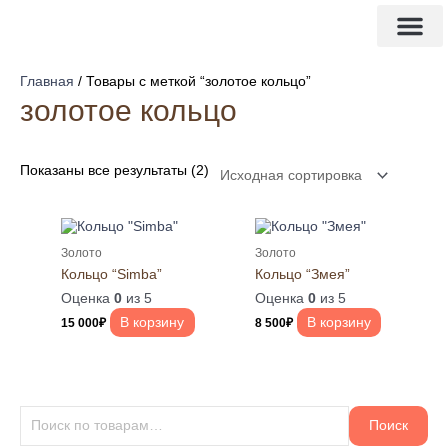
Перейти
И
к
с
содержимому
3d модел
Изделия на заказ
к
Главная
/ Товары с меткой “золотое кольцо”
а
золотое кольцо
т
ь
Показаны все результаты (2)
:
Золото
Золото
Кольцо “Simba”
Кольцо “Змея”
Оценка
0
из 5
Оценка
0
из 5
В корзину
В корзину
15 000
₽
8 500
₽
Поиск