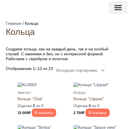
Перейти
И
к
с
содержимому
3d модел
Изделия на заказ
к
Главная
/ Кольца
а
Кольца
т
ь
Создаём кольца, как на каждый день, так и на особый
:
случай. С камнями и без, но с интересной формой.
Работаем с серебром и золотом.
Отображение 1–12 из 23
Аметист
Кольца
Кольцо “Club”
Кольцо “Lilypad”
Оценка
0
из 5
Оценка
0
из 5
В корзину
В корзину
15 000
₽
2 700
₽