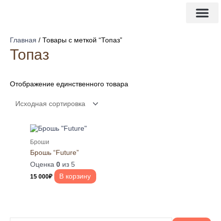
Перейти
И
к
с
содержимому
3d модел
Изделия на заказ
к
Главная
/ Товары с меткой “Топаз”
а
Топаз
т
ь
Отображение единственного товара
:
Броши
Брошь “Future”
Оценка
0
из 5
В корзину
15 000
₽