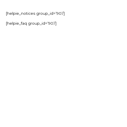
[helpie_notices group_id=’90’/]
[helpie_faq group_id=’90’/]